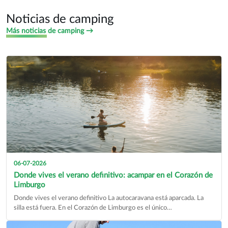
Encontrar un distribuidor
434 empresas
Noticias de camping
Más noticias de camping →
06-07-2026
Donde vives el verano definitivo: acampar en el Corazón de
Limburgo
Donde vives el verano definitivo La autocaravana está aparcada. La
silla está fuera. En el Corazón de Limburgo es el único…