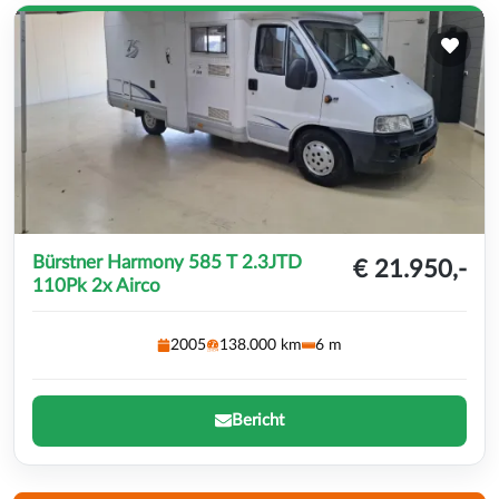
Bürstner Harmony 585 T 2.3JTD
€ 21.950,-
110Pk 2x Airco
2005
138.000 km
6 m
Bericht