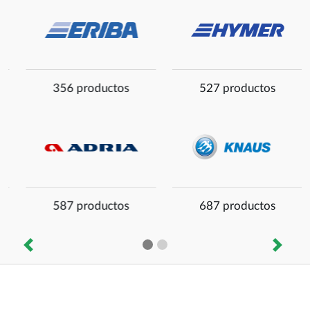
527 productos
56 productos
687 productos
459 productos
Anterior
Siguie