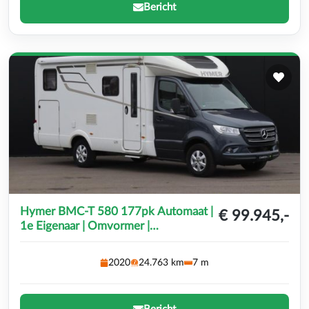
Bericht
Hymer BMC-T 580 177pk Automaat |
€ 99.945,-
1e Eigenaar | Omvormer |
Lengtebedden | 2e Huishoudaccu |
Zonnepanelen | Hymer SLC Chassis |
2020
24.763 km
7 m