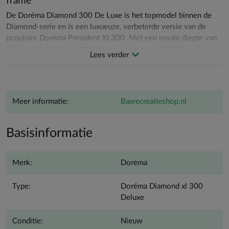
frame
De Doréma Diamond 300 De Luxe is het topmodel binnen de
Diamond-serie en is een luxueuze, verbeterde versie van de
populaire Doréma President XL300. Met een royale diepte van
300 cm biedt deze voortent een ongeëvenaarde leefruimte en is
Lees verder
hij uitgerust met tal van luxueuze kenmerken die het comfort en
gebruiksgemak naar een hoger niveau tillen. Zo beschikt de De
Luxe-serie niet alleen over gordijnen met een prachtig dessin
aan de binnenzijde, maar ook over afsluitbare raamkleppen aan
Meer informatie:
baxrecreatieshop.nl
de buitenzijde. Dit model is ideaal voor kampeerders die op
zoek zijn naar een ruime, luxe voortent met hoogwaardige
materialen en functionele eigenschappen, geschikt voor zowel
Basisinformatie
toeristisch als seizoensgebonden gebruik.
De Doréma Diamond 300 De Luxe heeft een eigentijdse
Merk:
Doréma
kleurstelling en is voorzien van hoogwaardige voor- en
zijwanden van Sattler acryl, wat bijdraagt aan een aangenaam
Type:
Doréma Diamond xl 300
binnenklimaat en optimaal comfort. Daarnaast is de tent
Deluxe
uitgerust met afneembare slikranden en extra stevige ritsen van
Opti en YKK, die zorgen voor duurzaamheid en gebruiksgemak.
Conditie:
Nieuw
Voor extra flexibiliteit kan de tent worden uitgebreid met een