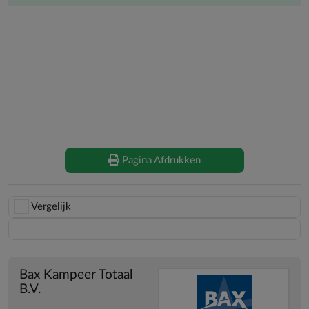
kuipgrondzeil, een bijpassende Uitbouw XL De Luxe en de
""Diamond Season"" voortentluifel met acryl zijwanden,
waardoor de tent perfect aansluit bij de behoeften van de
veeleisende kampeerder.
Doréma Doréma Diamond XL 300 Deluxe te koop op
CampersCaravans.nl
Doréma Doréma Diamond XL 300 Deluxe
Pagina Afdrukken
Vergelijk
Bewaar
Bax Kampeer Totaal
B.V.