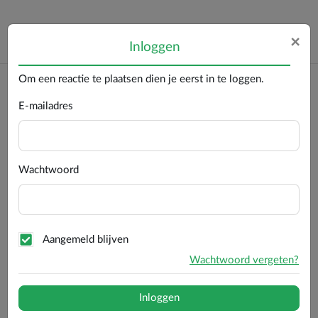
×
Inloggen
Om een reactie te plaatsen dien je eerst in te loggen.
Terug
CampersCaravans.nl
Doréma Doréma Diamond X...
E-mailadres
Doréma Doréma Diamond XL 300 Deluxe
€ 3.184,-
€ 2.229,-
Wachtwoord
Aangemeld blijven
Wachtwoord vergeten?
Inloggen