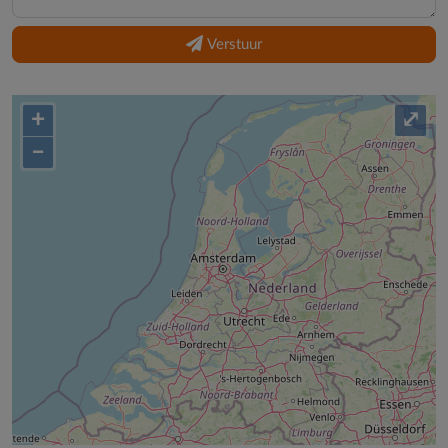
Verstuur
+
⤢
–