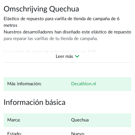
Omschrijving Quechua
Elástico de repuesto para varilla de tienda de campaña de 6
metros
Nuestros desarrolladores han diseñado este elástico de repuesto
para reparar las varillas de tu tienda de campaña.
Los gastos de envío de este producto son 3.95
Leer más
Código EAN: 3583780098858
Piezas, reparación, mantenimiento
Más información:
decathlon.nl
Quechua a la venta en CampersCaravans.nl
Quechua
Información básica
Marca:
Quechua
Estado:
Nuevo