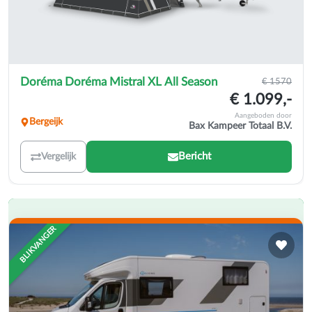
Doréma Doréma Mistral XL All Season
€ 1570
€ 1.099,-
Aangeboden door
Bergeijk
Bax Kampeer Totaal B.V.
Bericht
Vergelijk
BLIKVANGER