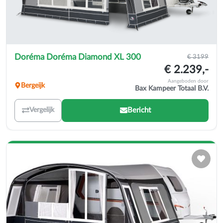
Doréma Doréma Diamond XL 300
€ 3199
€ 2.239,-
Aangeboden door
Bergeijk
Bax Kampeer Totaal B.V.
Bericht
Vergelijk