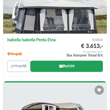
Isabella Isabella Penta Etna
€ 4014
€ 3.613,-
Aangeboden door
Bergeijk
Bax Kampeer Totaal B.V.
Bericht
Vergelijk