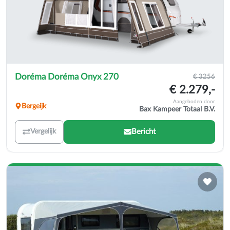
Doréma Doréma Onyx 270
€ 3256
€ 2.279,-
Aangeboden door
Bergeijk
Bax Kampeer Totaal B.V.
Bericht
Vergelijk