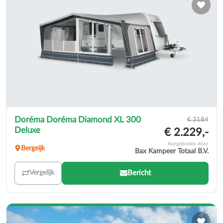
Doréma Doréma Diamond XL 300
€ 3184
Deluxe
€ 2.229,-
Aangeboden door
Bergeijk
Bax Kampeer Totaal B.V.
Bericht
Vergelijk