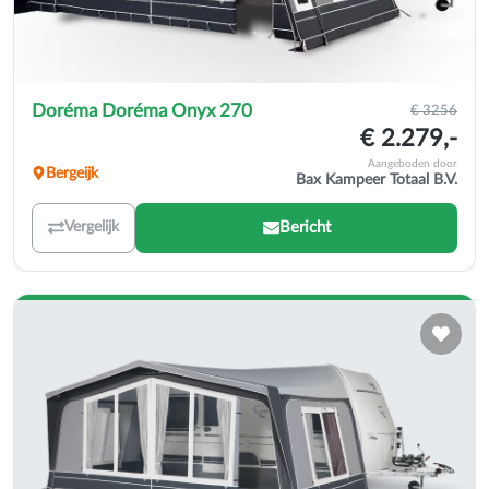
Doréma Doréma Onyx 270
€ 3256
€ 2.279,-
Aangeboden door
Bergeijk
Bax Kampeer Totaal B.V.
Bericht
Vergelijk