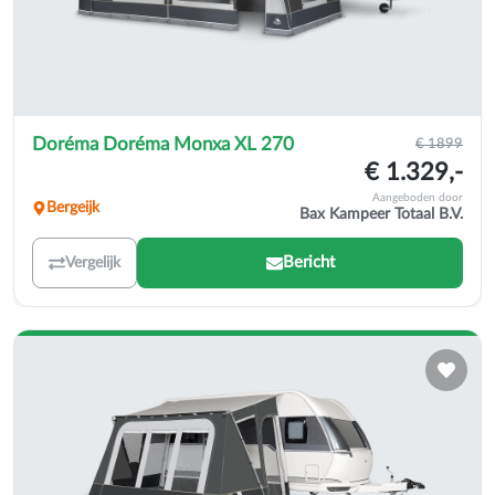
Doréma Doréma Monxa XL 270
€ 1899
€ 1.329,-
Aangeboden door
Bergeijk
Bax Kampeer Totaal B.V.
Bericht
Vergelijk